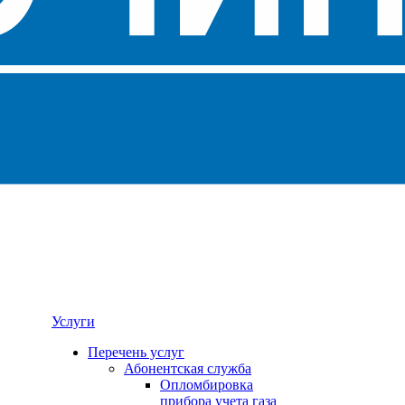
Услуги
Перечень услуг
Абонентская служба
Опломбировка
прибора учета газа