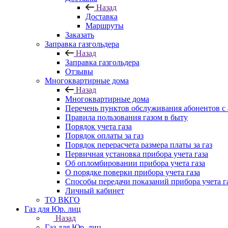
Назад
Доставка
Маршруты
Заказать
Заправка газгольдера
Назад
Заправка газгольдера
Отзывы
Многоквартирные дома
Назад
Многоквартирные дома
Перечень пунктов обслуживания абонентов с
Правила пользования газом в быту
Порядок учета газа
Порядок оплаты за газ
Порядок перерасчета размера платы за газ
Первичная установка прибора учета газа
Об опломбировании прибора учета газа
О порядке поверки прибора учета газа
Способы передачи показаний прибора учета г
Личный кабинет
ТО ВКГО
Газ для Юр. лиц
Назад
Газ для Юр. лиц