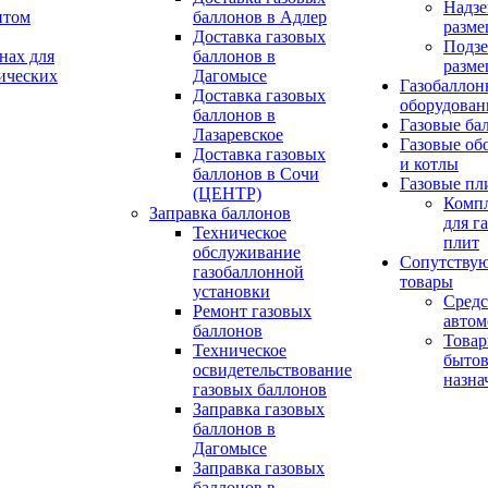
Надзе
птом
баллонов в Адлер
разме
Доставка газовых
Подз
нах для
баллонов в
разме
ических
Дагомысе
Газобаллон
Доставка газовых
оборудован
баллонов в
Газовые ба
Лазаревское
Газовые об
Доставка газовых
и котлы
баллонов в Сочи
Газовые пл
(ЦЕНТР)
Комп
Заправка баллонов
для г
Техническое
плит
обслуживание
Сопутству
газобаллонной
товары
установки
Средс
Pемонт газовых
автом
баллонов
Това
Техническое
бытов
освидетельствование
назна
газовых баллонов
Заправка газовых
баллонов в
Дагомысе
Заправка газовых
баллонов в