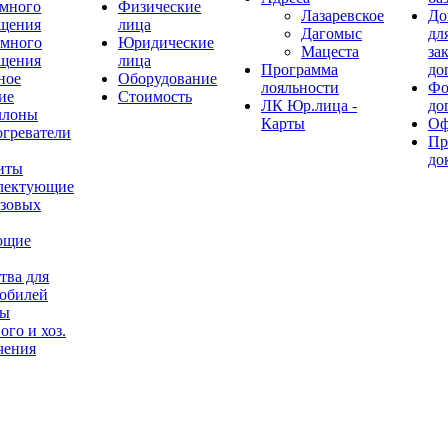
много
Физические
Лазаревское
До
щения
лица
Дагомыс
дл
емного
Юридические
Мацеста
за
щения
лица
Программа
до
ное
Оборудование
лояльности
Фо
ие
Стоимость
ЛК Юр.лица -
до
ллоны
Карты
Оф
огреватели
Пр
до
иты
лектующие
азовых
ющие
тва для
обилей
ры
ого и хоз.
чения