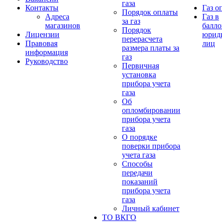
газа
Контакты
Газ о
Порядок оплаты
Адреса
Газ в
за газ
магазинов
балло
Порядок
Лицензии
юрид
перерасчета
Правовая
лиц
размера платы за
информация
газ
Руководство
Первичная
установка
прибора учета
газа
Об
опломбировании
прибора учета
газа
О порядке
поверки прибора
учета газа
Способы
передачи
показаний
прибора учета
газа
Личный кабинет
ТО ВКГО