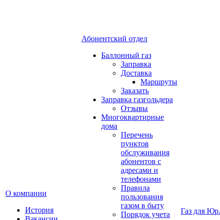
Абонентский отдел
Баллонный газ
Заправка
Доставка
Маршруты
Заказать
Заправка газгольдера
Отзывы
Многоквартирные
дома
Перечень
пунктов
обслуживания
абонентов с
адресами и
телефонами
Правила
О компании
пользования
газом в быту
История
Газ для Юр
Порядок учета
Вакансии