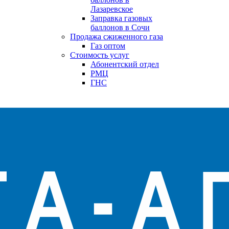
Лазаревское
Заправка газовых
баллонов в Сочи
Продажа сжиженного газа
Газ оптом
Стоимость услуг
Абонентский отдел
РМЦ
ГНС