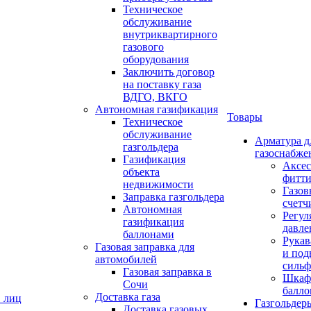
Техническое
обслуживание
внутриквартирного
газового
оборудования
Заключить договор
на поставку газа
ВДГО, ВКГО
Автономная газификация
Товары
Техническое
обслуживание
Арматура д
газгольдера
газоснабже
Газификация
Аксес
объекта
фитт
недвижимости
Газов
Заправка газгольдера
счетч
Автономная
Регул
газификация
давле
баллонами
Рукав
Газовая заправка для
и под
автомобилей
сильф
Газовая заправка в
Шкаф
Сочи
балло
Доставка газа
. лиц
Газгольдер
Доставка газовых