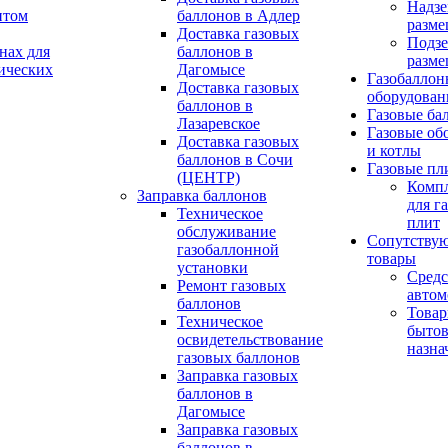
Надзе
птом
баллонов в Адлер
разме
Доставка газовых
Подз
нах для
баллонов в
разме
ических
Дагомысе
Газобаллон
Доставка газовых
оборудован
баллонов в
Газовые ба
Лазаревское
Газовые об
Доставка газовых
и котлы
баллонов в Сочи
Газовые пл
(ЦЕНТР)
Комп
Заправка баллонов
для г
Техническое
плит
обслуживание
Сопутству
газобаллонной
товары
установки
Средс
Pемонт газовых
автом
баллонов
Това
Техническое
бытов
освидетельствование
назна
газовых баллонов
Заправка газовых
баллонов в
Дагомысе
Заправка газовых
баллонов в