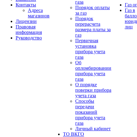
газа
Контакты
Газ о
Порядок оплаты
Адреса
Газ в
за газ
магазинов
балло
Порядок
Лицензии
юрид
перерасчета
Правовая
лиц
размера платы за
информация
газ
Руководство
Первичная
установка
прибора учета
газа
Об
опломбировании
прибора учета
газа
О порядке
поверки прибора
учета газа
Способы
передачи
показаний
прибора учета
газа
Личный кабинет
ТО ВКГО