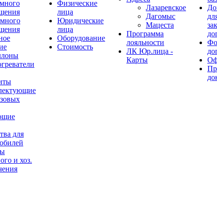
много
Физические
Лазаревское
До
щения
лица
Дагомыс
дл
емного
Юридические
Мацеста
за
щения
лица
Программа
до
ное
Оборудование
лояльности
Фо
ие
Стоимость
ЛК Юр.лица -
до
ллоны
Карты
Оф
огреватели
Пр
до
иты
лектующие
азовых
ющие
тва для
обилей
ры
ого и хоз.
чения