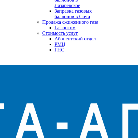
Лазаревское
Заправка газовых
баллонов в Сочи
Продажа сжиженного газа
Газ оптом
Стоимость услуг
Абонентский отдел
РМЦ
ГНС