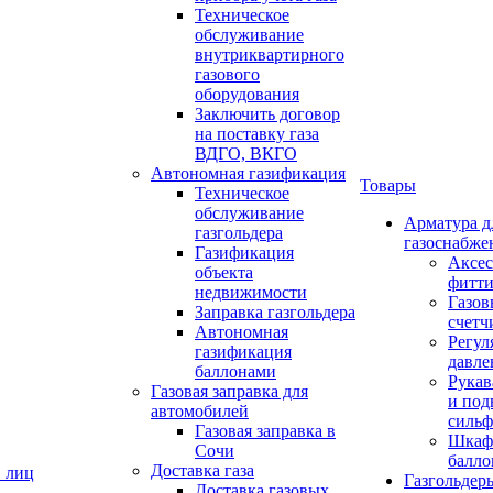
Техническое
обслуживание
внутриквартирного
газового
оборудования
Заключить договор
на поставку газа
ВДГО, ВКГО
Автономная газификация
Товары
Техническое
обслуживание
Арматура д
газгольдера
газоснабже
Газификация
Аксес
объекта
фитт
недвижимости
Газов
Заправка газгольдера
счетч
Автономная
Регул
газификация
давле
баллонами
Рукав
Газовая заправка для
и под
автомобилей
сильф
Газовая заправка в
Шкаф
Сочи
балло
Доставка газа
. лиц
Газгольдер
Доставка газовых