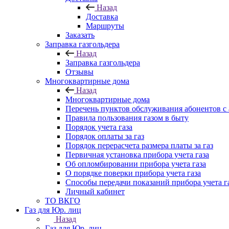
Назад
Доставка
Маршруты
Заказать
Заправка газгольдера
Назад
Заправка газгольдера
Отзывы
Многоквартирные дома
Назад
Многоквартирные дома
Перечень пунктов обслуживания абонентов с
Правила пользования газом в быту
Порядок учета газа
Порядок оплаты за газ
Порядок перерасчета размера платы за газ
Первичная установка прибора учета газа
Об опломбировании прибора учета газа
О порядке поверки прибора учета газа
Способы передачи показаний прибора учета г
Личный кабинет
ТО ВКГО
Газ для Юр. лиц
Назад
Газ для Юр. лиц