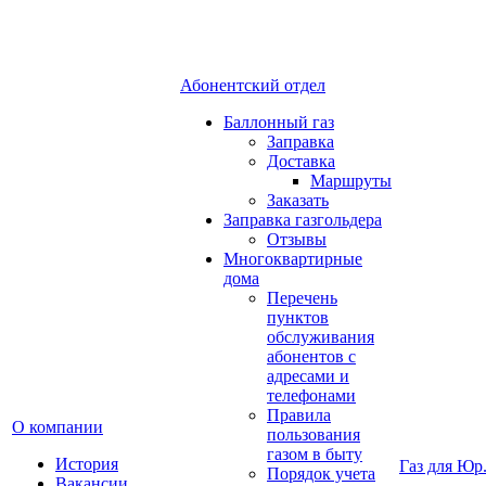
Абонентский отдел
Баллонный газ
Заправка
Доставка
Маршруты
Заказать
Заправка газгольдера
Отзывы
Многоквартирные
дома
Перечень
пунктов
обслуживания
абонентов с
адресами и
телефонами
Правила
О компании
пользования
газом в быту
История
Газ для Юр
Порядок учета
Вакансии