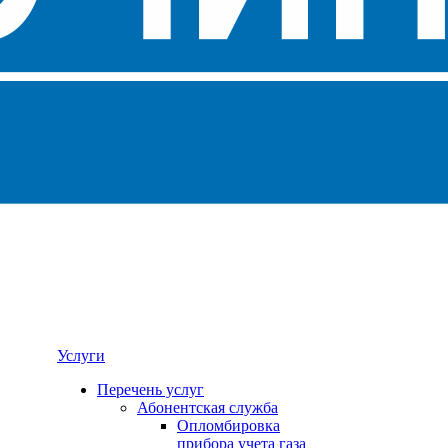
Услуги
Перечень услуг
Абонентская служба
Опломбировка
прибора учета газа