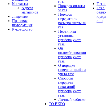
газа
Контакты
Газ о
Порядок оплаты
Адреса
Газ в
за газ
магазинов
балло
Порядок
Лицензии
юрид
перерасчета
Правовая
лиц
размера платы за
информация
газ
Руководство
Первичная
установка
прибора учета
газа
Об
опломбировании
прибора учета
газа
О порядке
поверки прибора
учета газа
Способы
передачи
показаний
прибора учета
газа
Личный кабинет
ТО ВКГО