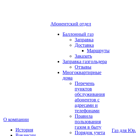
Абонентский отдел
Баллонный газ
Заправка
Доставка
Маршруты
Заказать
Заправка газгольдера
Отзывы
Многоквартирные
дома
Перечень
пунктов
обслуживания
абонентов с
адресами и
телефонами
Правила
О компании
пользования
газом в быту
История
Газ для Юр
Порядок учета
Вакансии