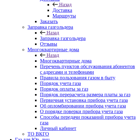
Назад
Доставка
Маршруты
Заказать
Заправка газгольдера
Назад
Заправка газгольдера
Отзывы
Многоквартирные дома
Назад
Многоквартирные дома
Перечень пунктов обслуживания абонентов
с адресами и телефонами
Правила пользования газом в быту
Порядок учета газа
Порядок оплаты за газ
Порядок перерасчета размера платы за газ
Первичная установка прибора учета газа
Об опломбировании прибора учета газа
О порядке поверки прибора учета газа
Способы передачи показаний прибора учета
газа
Личный кабинет
ТО ВКГО
Газ для Юр. лиц