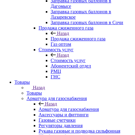
Заправка газовых баллонов в
Дагомысе
Заправка газовых баллонов в
Лазаревское
Заправка газовых баллонов в Сочи
Продажа сжиженного газа
Назад
Продажа сжиженного газа
Газ оптом
Стоимость услуг
Назад
Стоимость услуг
Абонентский отдел
РМЦ
ГНС
Товары
Назад
Товары
Арматура для газоснабжения
Назад
Арматура для газоснабжения
Аксессуары и фиттинги
Газовые счетчики
Регуляторы давления
Рукава газовые и подводка сильфонная