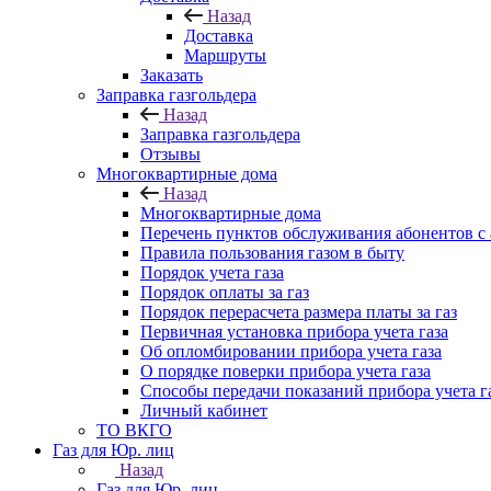
Назад
Доставка
Маршруты
Заказать
Заправка газгольдера
Назад
Заправка газгольдера
Отзывы
Многоквартирные дома
Назад
Многоквартирные дома
Перечень пунктов обслуживания абонентов с
Правила пользования газом в быту
Порядок учета газа
Порядок оплаты за газ
Порядок перерасчета размера платы за газ
Первичная установка прибора учета газа
Об опломбировании прибора учета газа
О порядке поверки прибора учета газа
Способы передачи показаний прибора учета г
Личный кабинет
ТО ВКГО
Газ для Юр. лиц
Назад
Газ для Юр. лиц