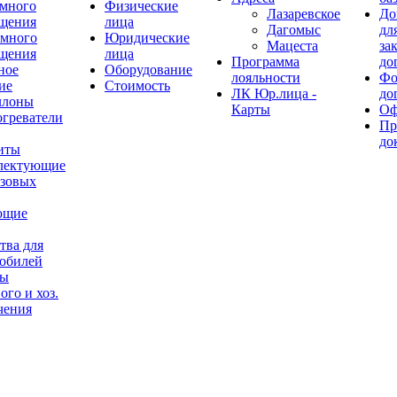
много
Физические
Лазаревское
До
щения
лица
Дагомыс
дл
емного
Юридические
Мацеста
за
щения
лица
Программа
до
ное
Оборудование
лояльности
Фо
ие
Стоимость
ЛК Юр.лица -
до
ллоны
Карты
Оф
огреватели
Пр
до
иты
лектующие
азовых
ющие
тва для
обилей
ры
ого и хоз.
чения