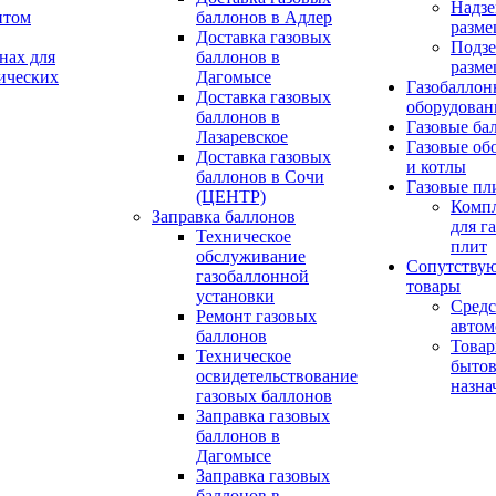
Надзе
птом
баллонов в Адлер
разме
Доставка газовых
Подз
нах для
баллонов в
разме
ических
Дагомысе
Газобаллон
Доставка газовых
оборудован
баллонов в
Газовые ба
Лазаревское
Газовые об
Доставка газовых
и котлы
баллонов в Сочи
Газовые пл
(ЦЕНТР)
Комп
Заправка баллонов
для г
Техническое
плит
обслуживание
Сопутству
газобаллонной
товары
установки
Средс
Pемонт газовых
автом
баллонов
Това
Техническое
бытов
освидетельствование
назна
газовых баллонов
Заправка газовых
баллонов в
Дагомысе
Заправка газовых
баллонов в