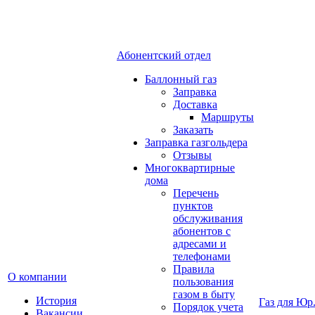
Абонентский отдел
Баллонный газ
Заправка
Доставка
Маршруты
Заказать
Заправка газгольдера
Отзывы
Многоквартирные
дома
Перечень
пунктов
обслуживания
абонентов с
адресами и
телефонами
Правила
О компании
пользования
газом в быту
История
Газ для Юр
Порядок учета
Вакансии