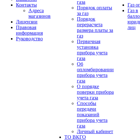
газа
Контакты
Газ о
Порядок оплаты
Адреса
Газ в
за газ
магазинов
балло
Порядок
Лицензии
юрид
перерасчета
Правовая
лиц
размера платы за
информация
газ
Руководство
Первичная
установка
прибора учета
газа
Об
опломбировании
прибора учета
газа
О порядке
поверки прибора
учета газа
Способы
передачи
показаний
прибора учета
газа
Личный кабинет
ТО ВКГО