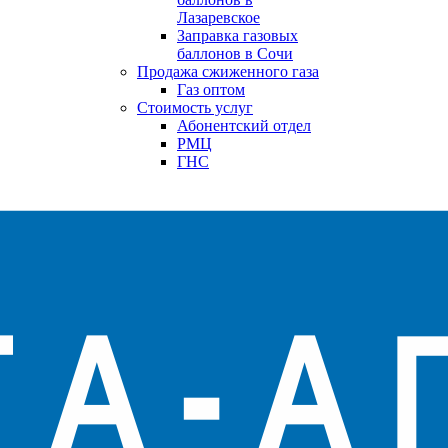
Лазаревское
Заправка газовых
баллонов в Сочи
Продажа сжиженного газа
Газ оптом
Стоимость услуг
Абонентский отдел
РМЦ
ГНС