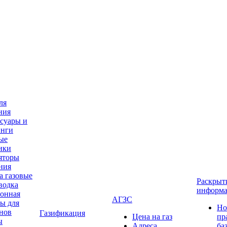
ля
ния
суары и
инги
ые
ики
яторы
ния
а газовые
Раскрыт
водка
информ
онная
АГЗС
ы для
Но
нов
Газификация
Цена на газ
пр
ы
Адреса
ба