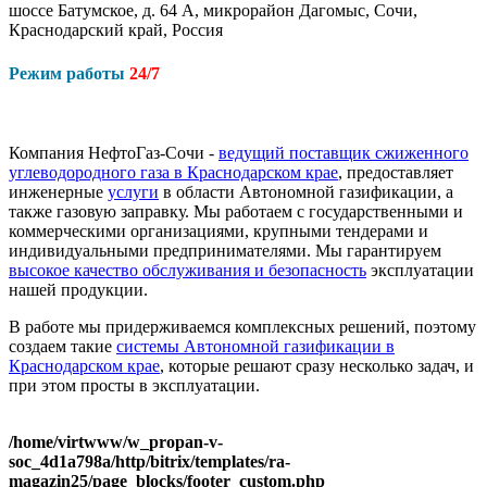
шоссе Батумское, д. 64 А, микрорайон Дагомыс, Сочи,
Краснодарский край, Россия
Режим работы
24/7
Компания НефтоГаз-Сочи -
ведущий поставщик сжиженного
углеводородного газа в Краснодарском крае
, предоставляет
инженерные
услуги
в области Автономной газификации, а
также газовую заправку. Мы работаем с государственными и
коммерческими организациями, крупными тендерами и
индивидуальными предпринимателями. Мы гарантируем
высокое качество обслуживания и безопасность
эксплуатации
нашей продукции.
В работе мы придерживаемся комплексных решений, поэтому
создаем такие
системы Автономной газификации в
Краснодарском крае
, которые решают сразу несколько задач, и
при этом просты в эксплуатации.
/home/virtwww/w_propan-v-
soc_4d1a798a/http/bitrix/templates/ra-
magazin25/page_blocks/footer_custom.php