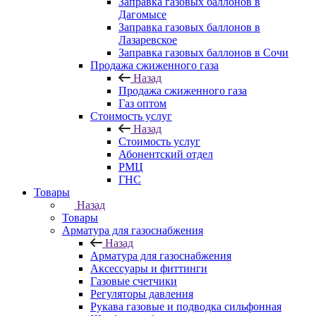
Заправка газовых баллонов в
Дагомысе
Заправка газовых баллонов в
Лазаревское
Заправка газовых баллонов в Сочи
Продажа сжиженного газа
Назад
Продажа сжиженного газа
Газ оптом
Стоимость услуг
Назад
Стоимость услуг
Абонентский отдел
РМЦ
ГНС
Товары
Назад
Товары
Арматура для газоснабжения
Назад
Арматура для газоснабжения
Аксессуары и фиттинги
Газовые счетчики
Регуляторы давления
Рукава газовые и подводка сильфонная