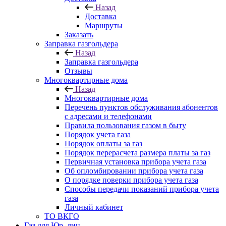
Назад
Доставка
Маршруты
Заказать
Заправка газгольдера
Назад
Заправка газгольдера
Отзывы
Многоквартирные дома
Назад
Многоквартирные дома
Перечень пунктов обслуживания абонентов
с адресами и телефонами
Правила пользования газом в быту
Порядок учета газа
Порядок оплаты за газ
Порядок перерасчета размера платы за газ
Первичная установка прибора учета газа
Об опломбировании прибора учета газа
О порядке поверки прибора учета газа
Способы передачи показаний прибора учета
газа
Личный кабинет
ТО ВКГО
Газ для Юр. лиц