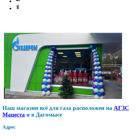
Наш магазин всё для газа расположен на
АГЗС
Мацеста
и в Дагомысе
Адрес