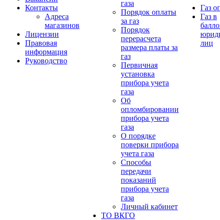
газа
Контакты
Газ о
Порядок оплаты
Адреса
Газ в
за газ
магазинов
балло
Порядок
Лицензии
юрид
перерасчета
Правовая
лиц
размера платы за
информация
газ
Руководство
Первичная
установка
прибора учета
газа
Об
опломбировании
прибора учета
газа
О порядке
поверки прибора
учета газа
Способы
передачи
показаний
прибора учета
газа
Личный кабинет
ТО ВКГО