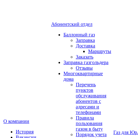
Абонентский отдел
Баллонный газ
Заправка
Доставка
Маршруты
Заказать
Заправка газгольдера
Отзывы
Многоквартирные
дома
Перечень
пунктов
обслуживания
абонентов с
адресами и
телефонами
Правила
О компании
пользования
газом в быту
История
Газ для Юр
Порядок учета
Вакансии