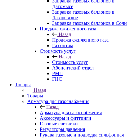
Заправка газовых баллонов в
Дагомысе
Заправка газовых баллонов в
Лазаревское
Заправка газовых баллонов в Сочи
Продажа сжиженного газа
Назад
Продажа сжиженного газа
Газ оптом
Стоимость услуг
Назад
Стоимость услуг
Абонентский отдел
РМЦ
ГНС
Товары
Назад
Товары
Арматура для газоснабжения
Назад
Арматура для газоснабжения
Аксессуары и фиттинги
Газовые счетчики
Регуляторы давления
Рукава газовые и подводка сильфонная