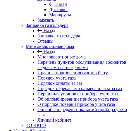
Назад
Доставка
Маршруты
Заказать
Заправка газгольдера
Назад
Заправка газгольдера
Отзывы
Многоквартирные дома
Назад
Многоквартирные дома
Перечень пунктов обслуживания абонентов
с адресами и телефонами
Правила пользования газом в быту
Порядок учета газа
Порядок оплаты за газ
Порядок перерасчета размера платы за газ
Первичная установка прибора учета газа
Об опломбировании прибора учета газа
О порядке поверки прибора учета газа
Способы передачи показаний прибора учета
газа
Личный кабинет
ТО ВКГО
Газ для Юр. лиц