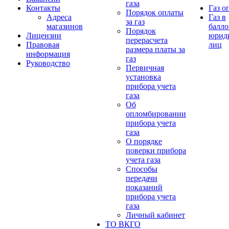
газа
Контакты
Газ о
Порядок оплаты
Адреса
Газ в
за газ
магазинов
балло
Порядок
Лицензии
юрид
перерасчета
Правовая
лиц
размера платы за
информация
газ
Руководство
Первичная
установка
прибора учета
газа
Об
опломбировании
прибора учета
газа
О порядке
поверки прибора
учета газа
Способы
передачи
показаний
прибора учета
газа
Личный кабинет
ТО ВКГО