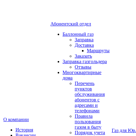
Абонентский отдел
Баллонный газ
Заправка
Доставка
Маршруты
Заказать
Заправка газгольдера
Отзывы
Многоквартирные
дома
Перечень
пунктов
обслуживания
абонентов с
адресами и
телефонами
Правила
О компании
пользования
газом в быту
История
Газ для Юр
Порядок учета
Вакансии