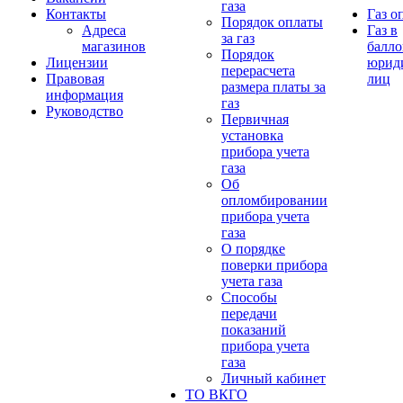
газа
Контакты
Газ о
Порядок оплаты
Адреса
Газ в
за газ
магазинов
балло
Порядок
Лицензии
юрид
перерасчета
Правовая
лиц
размера платы за
информация
газ
Руководство
Первичная
установка
прибора учета
газа
Об
опломбировании
прибора учета
газа
О порядке
поверки прибора
учета газа
Способы
передачи
показаний
прибора учета
газа
Личный кабинет
ТО ВКГО