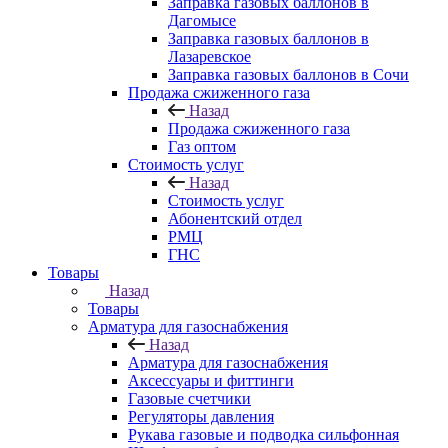
Заправка газовых баллонов в
Дагомысе
Заправка газовых баллонов в
Лазаревское
Заправка газовых баллонов в Сочи
Продажа сжиженного газа
Назад
Продажа сжиженного газа
Газ оптом
Стоимость услуг
Назад
Стоимость услуг
Абонентский отдел
РМЦ
ГНС
Товары
Назад
Товары
Арматура для газоснабжения
Назад
Арматура для газоснабжения
Аксессуары и фиттинги
Газовые счетчики
Регуляторы давления
Рукава газовые и подводка сильфонная