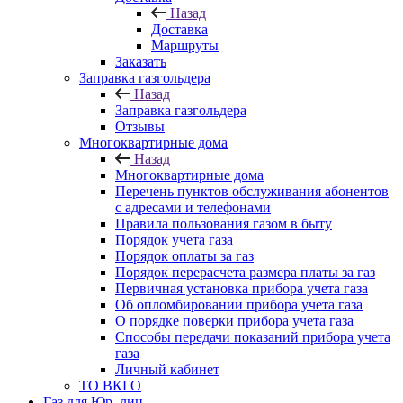
Назад
Доставка
Маршруты
Заказать
Заправка газгольдера
Назад
Заправка газгольдера
Отзывы
Многоквартирные дома
Назад
Многоквартирные дома
Перечень пунктов обслуживания абонентов
с адресами и телефонами
Правила пользования газом в быту
Порядок учета газа
Порядок оплаты за газ
Порядок перерасчета размера платы за газ
Первичная установка прибора учета газа
Об опломбировании прибора учета газа
О порядке поверки прибора учета газа
Способы передачи показаний прибора учета
газа
Личный кабинет
ТО ВКГО
Газ для Юр. лиц