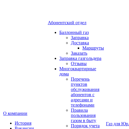
Абонентский отдел
Баллонный газ
Заправка
Доставка
Маршруты
Заказать
Заправка газгольдера
Отзывы
Многоквартирные
дома
Перечень
пунктов
обслуживания
абонентов с
адресами и
телефонами
Правила
О компании
пользования
газом в быту
История
Газ для Юр
Порядок учета
Вакансии