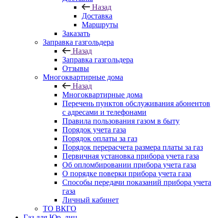
Назад
Доставка
Маршруты
Заказать
Заправка газгольдера
Назад
Заправка газгольдера
Отзывы
Многоквартирные дома
Назад
Многоквартирные дома
Перечень пунктов обслуживания абонентов
с адресами и телефонами
Правила пользования газом в быту
Порядок учета газа
Порядок оплаты за газ
Порядок перерасчета размера платы за газ
Первичная установка прибора учета газа
Об опломбировании прибора учета газа
О порядке поверки прибора учета газа
Способы передачи показаний прибора учета
газа
Личный кабинет
ТО ВКГО
Газ для Юр. лиц