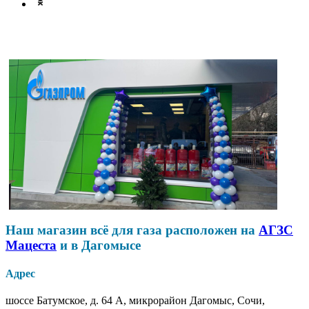
Наш магазин всё для газа расположен на
АГЗС
Мацеста
и в Дагомысе
Адрес
шоссе Батумское, д. 64 А, микрорайон Дагомыс, Сочи,