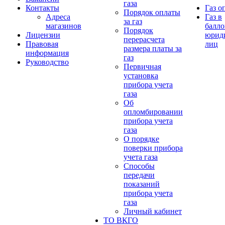
газа
Контакты
Газ о
Порядок оплаты
Адреса
Газ в
за газ
магазинов
балло
Порядок
Лицензии
юрид
перерасчета
Правовая
лиц
размера платы за
информация
газ
Руководство
Первичная
установка
прибора учета
газа
Об
опломбировании
прибора учета
газа
О порядке
поверки прибора
учета газа
Способы
передачи
показаний
прибора учета
газа
Личный кабинет
ТО ВКГО