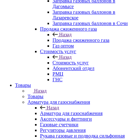
Заправка газовых баллонов в
Дагомысе
Заправка газовых баллонов в
Лазаревское
Заправка газовых баллонов в Сочи
Продажа сжиженного газа
Назад
Продажа сжиженного газа
Газ оптом
Стоимость услуг
Назад
Стоимость услуг
Абонентский отдел
РМЦ
ГНС
Товары
Назад
Товары
Арматура для газоснабжения
Назад
Арматура для газоснабжения
Аксессуары и фиттинги
Газовые счетчики
Регуляторы давления
Рукава газовые и подводка сильфонная