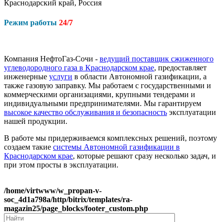
Краснодарский край, Россия
Режим работы
24/7
Компания НефтоГаз-Сочи -
ведущий поставщик сжиженного
углеводородного газа в Краснодарском крае
, предоставляет
инженерные
услуги
в области Автономной газификации, а
также газовую заправку. Мы работаем с государственными и
коммерческими организациями, крупными тендерами и
индивидуальными предпринимателями. Мы гарантируем
высокое качество обслуживания и безопасность
эксплуатации
нашей продукции.
В работе мы придерживаемся комплексных решений, поэтому
создаем такие
системы Автономной газификации в
Краснодарском крае
, которые решают сразу несколько задач, и
при этом просты в эксплуатации.
/home/virtwww/w_propan-v-
soc_4d1a798a/http/bitrix/templates/ra-
magazin25/page_blocks/footer_custom.php