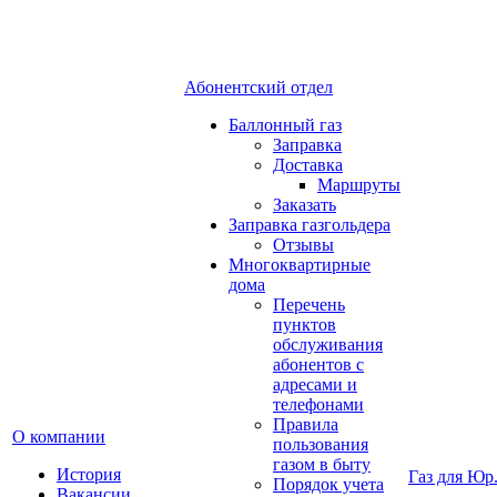
Абонентский отдел
Баллонный газ
Заправка
Доставка
Маршруты
Заказать
Заправка газгольдера
Отзывы
Многоквартирные
дома
Перечень
пунктов
обслуживания
абонентов с
адресами и
телефонами
Правила
О компании
пользования
газом в быту
История
Газ для Юр
Порядок учета
Вакансии