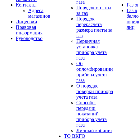
газа
Контакты
Газ о
Порядок оплаты
Адреса
Газ в
за газ
магазинов
балло
Порядок
Лицензии
юрид
перерасчета
Правовая
лиц
размера платы за
информация
газ
Руководство
Первичная
установка
прибора учета
газа
Об
опломбировании
прибора учета
газа
О порядке
поверки прибора
учета газа
Способы
передачи
показаний
прибора учета
газа
Личный кабинет
ТО ВКГО