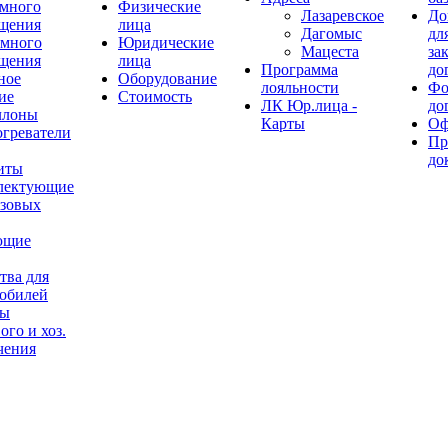
много
Физические
Лазаревское
До
щения
лица
Дагомыс
дл
емного
Юридические
Мацеста
за
щения
лица
Программа
до
ное
Оборудование
лояльности
Фо
ие
Стоимость
ЛК Юр.лица -
до
ллоны
Карты
Оф
огреватели
Пр
до
иты
лектующие
азовых
ющие
тва для
обилей
ры
ого и хоз.
чения