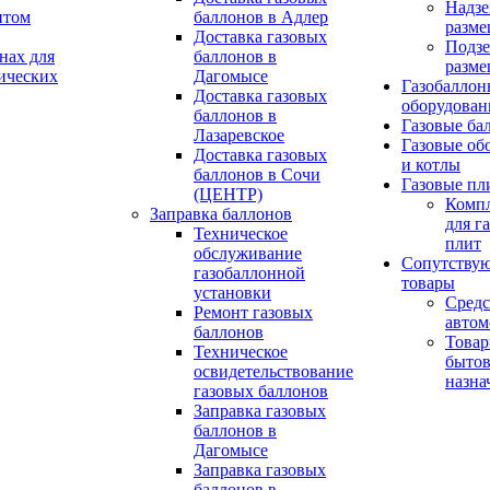
Надзе
птом
баллонов в Адлер
разме
Доставка газовых
Подз
нах для
баллонов в
разме
ических
Дагомысе
Газобаллон
Доставка газовых
оборудован
баллонов в
Газовые ба
Лазаревское
Газовые об
Доставка газовых
и котлы
баллонов в Сочи
Газовые пл
(ЦЕНТР)
Комп
Заправка баллонов
для г
Техническое
плит
обслуживание
Сопутству
газобаллонной
товары
установки
Средс
Pемонт газовых
автом
баллонов
Това
Техническое
бытов
освидетельствование
назна
газовых баллонов
Заправка газовых
баллонов в
Дагомысе
Заправка газовых
баллонов в