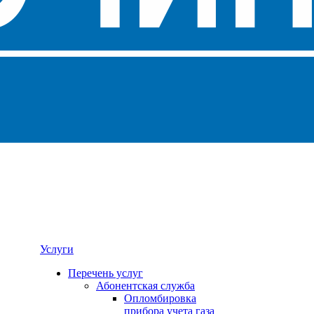
Услуги
Перечень услуг
Абонентская служба
Опломбировка
прибора учета газа