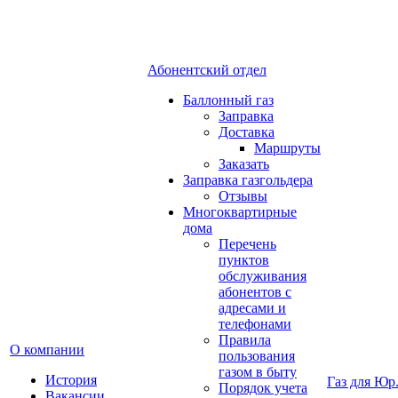
Абонентский отдел
Баллонный газ
Заправка
Доставка
Маршруты
Заказать
Заправка газгольдера
Отзывы
Многоквартирные
дома
Перечень
пунктов
обслуживания
абонентов с
адресами и
телефонами
Правила
О компании
пользования
газом в быту
История
Газ для Юр
Порядок учета
Вакансии