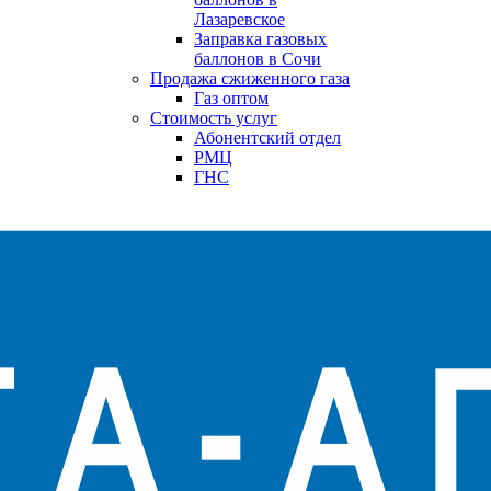
Лазаревское
Заправка газовых
баллонов в Сочи
Продажа сжиженного газа
Газ оптом
Стоимость услуг
Абонентский отдел
РМЦ
ГНС