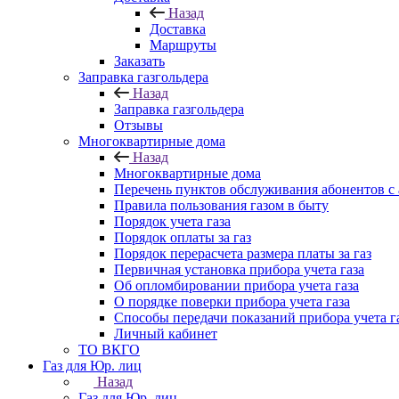
Назад
Доставка
Маршруты
Заказать
Заправка газгольдера
Назад
Заправка газгольдера
Отзывы
Многоквартирные дома
Назад
Многоквартирные дома
Перечень пунктов обслуживания абонентов с
Правила пользования газом в быту
Порядок учета газа
Порядок оплаты за газ
Порядок перерасчета размера платы за газ
Первичная установка прибора учета газа
Об опломбировании прибора учета газа
О порядке поверки прибора учета газа
Способы передачи показаний прибора учета г
Личный кабинет
ТО ВКГО
Газ для Юр. лиц
Назад
Газ для Юр. лиц