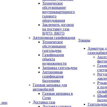
Техническое
обслуживание
внутриквартирного
газового
оборудования
Заключить договор
на поставку газа
ВДГО, ВКГО
Автономная газификация
Товары
Техническое
обслуживание
Арматура д
газгольдера
газоснабже
Газификация
Аксес
объекта
фитт
недвижимости
Газов
Заправка газгольдера
счетч
Автономная
Регул
газификация
давле
баллонами
Рукав
Газовая заправка для
и под
автомобилей
сильф
Газовая заправка в
Шкаф
Сочи
балло
Доставка газа
. лиц
Газгольдер
Доставка газовых