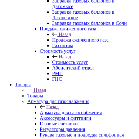
Заправка газовых баллонов в
Дагомысе
Заправка газовых баллонов в
Лазаревское
Заправка газовых баллонов в Сочи
Продажа сжиженного газа
Назад
Продажа сжиженного газа
Газ оптом
Стоимость услуг
Назад
Стоимость услуг
Абонентский отдел
РМЦ
ГНС
Товары
Назад
Товары
Арматура для газоснабжения
Назад
Арматура для газоснабжения
Аксессуары и фиттинги
Газовые счетчики
Регуляторы давления
Рукава газовые и подводка сильфонная