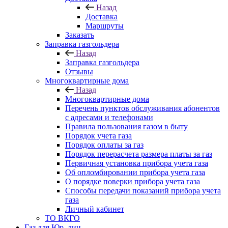
Назад
Доставка
Маршруты
Заказать
Заправка газгольдера
Назад
Заправка газгольдера
Отзывы
Многоквартирные дома
Назад
Многоквартирные дома
Перечень пунктов обслуживания абонентов
с адресами и телефонами
Правила пользования газом в быту
Порядок учета газа
Порядок оплаты за газ
Порядок перерасчета размера платы за газ
Первичная установка прибора учета газа
Об опломбировании прибора учета газа
О порядке поверки прибора учета газа
Способы передачи показаний прибора учета
газа
Личный кабинет
ТО ВКГО
Газ для Юр. лиц