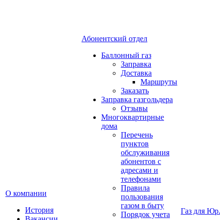
Абонентский отдел
Баллонный газ
Заправка
Доставка
Маршруты
Заказать
Заправка газгольдера
Отзывы
Многоквартирные
дома
Перечень
пунктов
обслуживания
абонентов с
адресами и
телефонами
Правила
О компании
пользования
газом в быту
История
Газ для Юр
Порядок учета
Вакансии