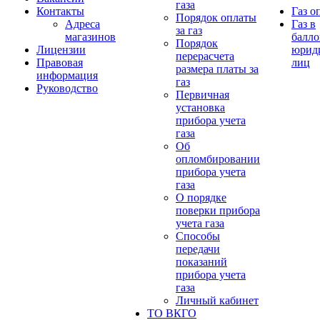
газа
Контакты
Газ о
Порядок оплаты
Адреса
Газ в
за газ
магазинов
балло
Порядок
Лицензии
юрид
перерасчета
Правовая
лиц
размера платы за
информация
газ
Руководство
Первичная
установка
прибора учета
газа
Об
опломбировании
прибора учета
газа
О порядке
поверки прибора
учета газа
Способы
передачи
показаний
прибора учета
газа
Личный кабинет
ТО ВКГО