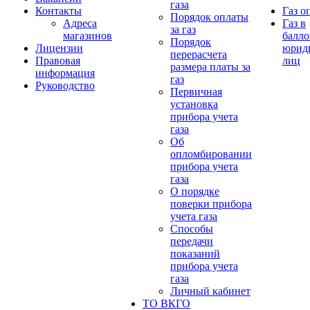
газа
Контакты
Газ о
Порядок оплаты
Адреса
Газ в
за газ
магазинов
балло
Порядок
Лицензии
юрид
перерасчета
Правовая
лиц
размера платы за
информация
газ
Руководство
Первичная
установка
прибора учета
газа
Об
опломбировании
прибора учета
газа
О порядке
поверки прибора
учета газа
Способы
передачи
показаний
прибора учета
газа
Личный кабинет
ТО ВКГО