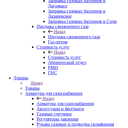
Заправка газовых баллонов в
Дагомысе
Заправка газовых баллонов в
Лазаревское
Заправка газовых баллонов в Сочи
Продажа сжиженного газа
Назад
Продажа сжиженного газа
Газ оптом
Стоимость услуг
Назад
Стоимость услуг
Абонентский отдел
РМЦ
ГНС
Товары
Назад
Товары
Арматура для газоснабжения
Назад
Арматура для газоснабжения
Аксессуары и фиттинги
Газовые счетчики
Регуляторы давления
Рукава газовые и подводка сильфонная