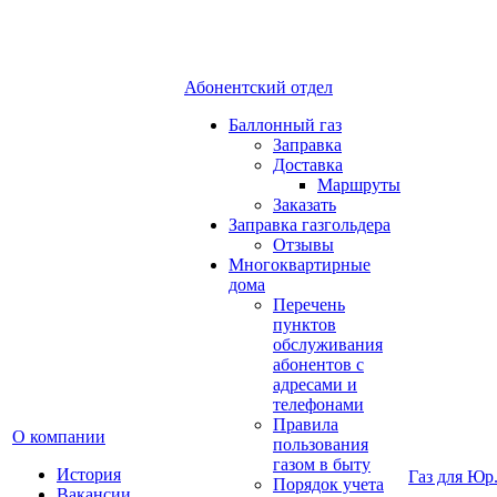
Абонентский отдел
Баллонный газ
Заправка
Доставка
Маршруты
Заказать
Заправка газгольдера
Отзывы
Многоквартирные
дома
Перечень
пунктов
обслуживания
абонентов с
адресами и
телефонами
Правила
О компании
пользования
газом в быту
История
Газ для Юр
Порядок учета
Вакансии