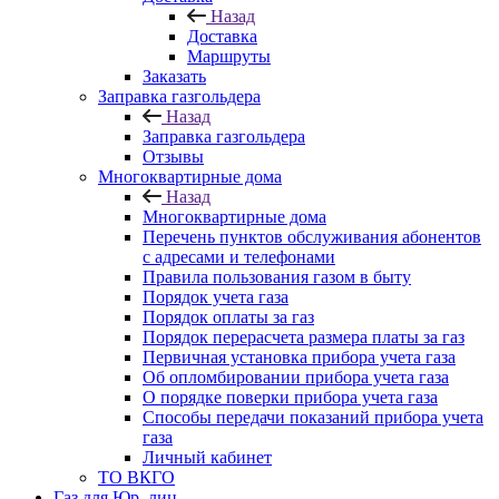
Назад
Доставка
Маршруты
Заказать
Заправка газгольдера
Назад
Заправка газгольдера
Отзывы
Многоквартирные дома
Назад
Многоквартирные дома
Перечень пунктов обслуживания абонентов
с адресами и телефонами
Правила пользования газом в быту
Порядок учета газа
Порядок оплаты за газ
Порядок перерасчета размера платы за газ
Первичная установка прибора учета газа
Об опломбировании прибора учета газа
О порядке поверки прибора учета газа
Способы передачи показаний прибора учета
газа
Личный кабинет
ТО ВКГО
Газ для Юр. лиц