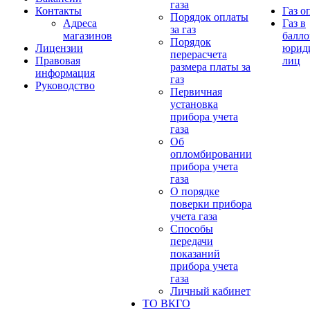
газа
Контакты
Газ о
Порядок оплаты
Адреса
Газ в
за газ
магазинов
балло
Порядок
Лицензии
юрид
перерасчета
Правовая
лиц
размера платы за
информация
газ
Руководство
Первичная
установка
прибора учета
газа
Об
опломбировании
прибора учета
газа
О порядке
поверки прибора
учета газа
Способы
передачи
показаний
прибора учета
газа
Личный кабинет
ТО ВКГО