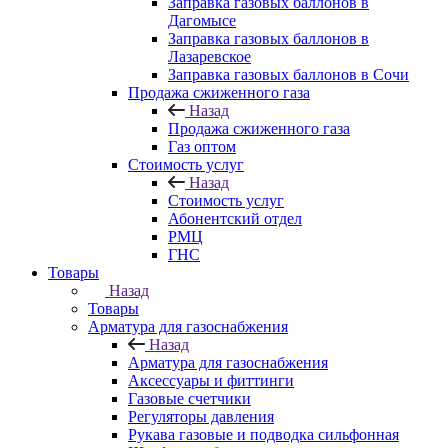
Заправка газовых баллонов в
Дагомысе
Заправка газовых баллонов в
Лазаревское
Заправка газовых баллонов в Сочи
Продажа сжиженного газа
Назад
Продажа сжиженного газа
Газ оптом
Стоимость услуг
Назад
Стоимость услуг
Абонентский отдел
РМЦ
ГНС
Товары
Назад
Товары
Арматура для газоснабжения
Назад
Арматура для газоснабжения
Аксессуары и фиттинги
Газовые счетчики
Регуляторы давления
Рукава газовые и подводка сильфонная