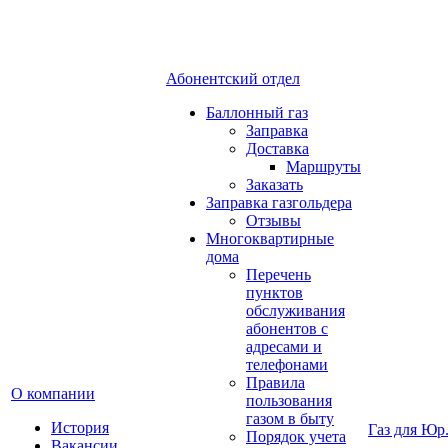
Абонентский отдел
Баллонный газ
Заправка
Доставка
Маршруты
Заказать
Заправка газгольдера
Отзывы
Многоквартирные
дома
Перечень
пунктов
обслуживания
абонентов с
адресами и
телефонами
Правила
О компании
пользования
газом в быту
История
Газ для Юр
Порядок учета
Вакансии