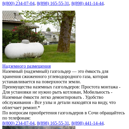
8(800) 234-07-04
,
8(898) 165-55-31
,
8(898) 441-14-44
.
Надземного размещения
Наземный (надземный) газгольдер — это ёмкость для
хранения сжиженного углеводородного газа, которая
устанавливается на поверхности земли.
Преимущества наземных газгольдеров: Простота монтажа -
Для установки не нужно рыть котлован, Мобильность -
Наземные ёмкости легко демонтировать . Удобство
обслуживания - Все узлы и детали находятся на виду, что
облегчает ремонт.*
По вопросам приобретения газгольдеров в Сочи обращайтесь
по телефонам:
8(800) 234-07-04
,
8(898) 165-55-31
,
8(898) 441-14-44
.