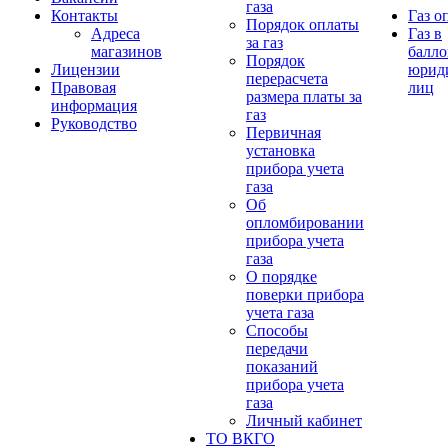
газа
Контакты
Газ о
Порядок оплаты
Адреса
Газ в
за газ
магазинов
балло
Порядок
Лицензии
юрид
перерасчета
Правовая
лиц
размера платы за
информация
газ
Руководство
Первичная
установка
прибора учета
газа
Об
опломбировании
прибора учета
газа
О порядке
поверки прибора
учета газа
Способы
передачи
показаний
прибора учета
газа
Личный кабинет
ТО ВКГО