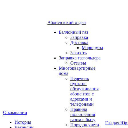
Абонентский отдел
Баллонный газ
Заправка
Доставка
Маршруты
Заказать
Заправка газгольдера
Отзывы
Многоквартирные
дома
Перечень
пунктов
обслуживания
абонентов с
адресами и
телефонами
Правила
О компании
пользования
газом в быту
История
Газ для Юр
Порядок учета
Вакансии