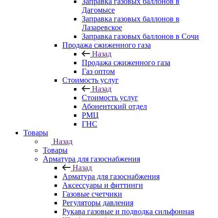
Заправка газовых баллонов в
Дагомысе
Заправка газовых баллонов в
Лазаревское
Заправка газовых баллонов в Сочи
Продажа сжиженного газа
Назад
Продажа сжиженного газа
Газ оптом
Стоимость услуг
Назад
Стоимость услуг
Абонентский отдел
РМЦ
ГНС
Товары
Назад
Товары
Арматура для газоснабжения
Назад
Арматура для газоснабжения
Аксессуары и фиттинги
Газовые счетчики
Регуляторы давления
Рукава газовые и подводка сильфонная