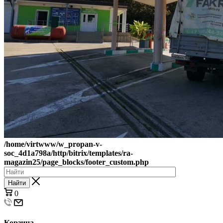
/home/virtwww/w_propan-v-
soc_4d1a798a/http/bitrix/templates/ra-
magazin25/page_blocks/footer_custom.php
Найти
0
Корзина