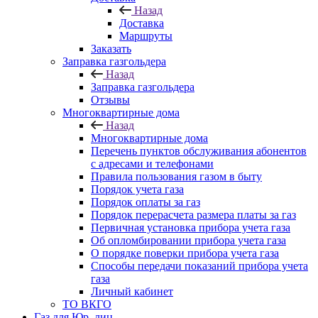
Назад
Доставка
Маршруты
Заказать
Заправка газгольдера
Назад
Заправка газгольдера
Отзывы
Многоквартирные дома
Назад
Многоквартирные дома
Перечень пунктов обслуживания абонентов
с адресами и телефонами
Правила пользования газом в быту
Порядок учета газа
Порядок оплаты за газ
Порядок перерасчета размера платы за газ
Первичная установка прибора учета газа
Об опломбировании прибора учета газа
О порядке поверки прибора учета газа
Способы передачи показаний прибора учета
газа
Личный кабинет
ТО ВКГО
Газ для Юр. лиц