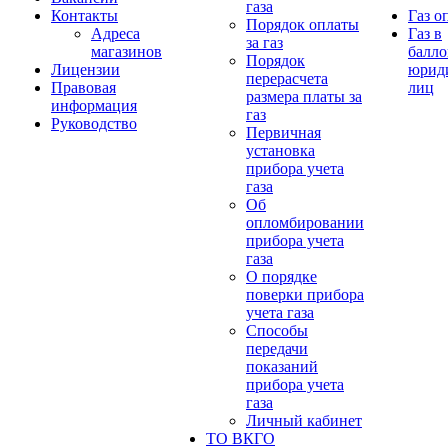
газа
Контакты
Газ о
Порядок оплаты
Адреса
Газ в
за газ
магазинов
балло
Порядок
Лицензии
юрид
перерасчета
Правовая
лиц
размера платы за
информация
газ
Руководство
Первичная
установка
прибора учета
газа
Об
опломбировании
прибора учета
газа
О порядке
поверки прибора
учета газа
Способы
передачи
показаний
прибора учета
газа
Личный кабинет
ТО ВКГО