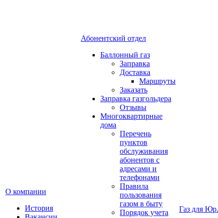
Абонентский отдел
Баллонный газ
Заправка
Доставка
Маршруты
Заказать
Заправка газгольдера
Отзывы
Многоквартирные
дома
Перечень
пунктов
обслуживания
абонентов с
адресами и
телефонами
Правила
О компании
пользования
газом в быту
История
Газ для Юр
Порядок учета
Вакансии