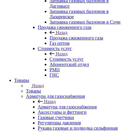
Заправка газовых баллонов в
Дагомысе
Заправка газовых баллонов в
Лазаревское
Заправка газовых баллонов в Сочи
Продажа сжиженного газа
Назад
Продажа сжиженного газа
Газ оптом
Стоимость услуг
Назад
Стоимость услуг
Абонентский отдел
РМЦ
ГНС
Товары
Назад
Товары
Арматура для газоснабжения
Назад
Арматура для газоснабжения
Аксессуары и фиттинги
Газовые счетчики
Регуляторы давления
Рукава газовые и подводка сильфонная