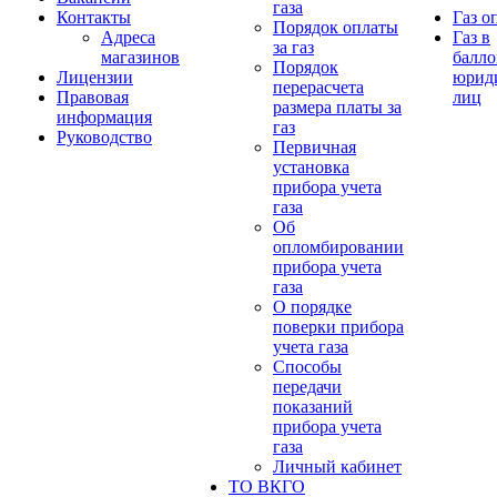
газа
Контакты
Газ о
Порядок оплаты
Адреса
Газ в
за газ
магазинов
балло
Порядок
Лицензии
юрид
перерасчета
Правовая
лиц
размера платы за
информация
газ
Руководство
Первичная
установка
прибора учета
газа
Об
опломбировании
прибора учета
газа
О порядке
поверки прибора
учета газа
Способы
передачи
показаний
прибора учета
газа
Личный кабинет
ТО ВКГО