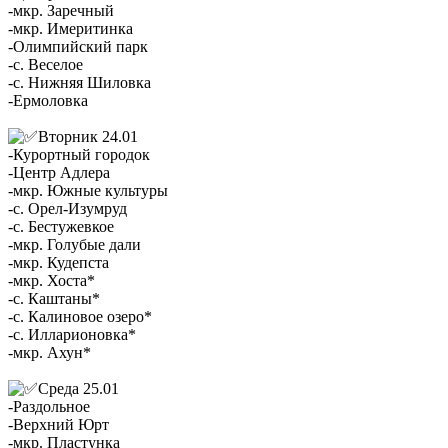
-мкр. Заречный
-мкр. Имеритинка
-Олимпийский парк
-с. Веселое
-с. Нижняя Шиловка
-Ермоловка
Вторник 24.01
-Курортный городок
-Центр Адлера
-мкр. Южные культуры
-с. Орел-Изумруд
-с. Бестужевкое
-мкр. Голубые дали
-мкр. Кудепста
-мкр. Хоста*
-с. Каштаны*
-с. Калиновое озеро*
-с. Илларионовка*
-мкр. Ахун*
Среда 25.01
-Раздольное
-Верхний Юрт
-мкр. Пластунка