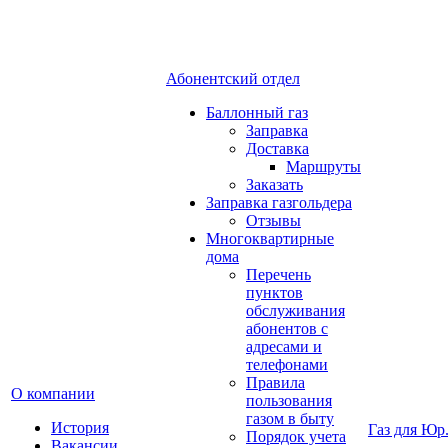
Абонентский отдел
Баллонный газ
Заправка
Доставка
Маршруты
Заказать
Заправка газгольдера
Отзывы
Многоквартирные
дома
Перечень
пунктов
обслуживания
абонентов с
адресами и
телефонами
Правила
О компании
пользования
газом в быту
История
Газ для Юр
Порядок учета
Вакансии