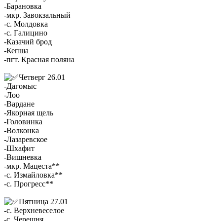
-Барановка
-мкр. Завокзальный
-с. Молдовка
-с. Галицино
-Казачий брод
-Кепша
-пгт. Красная поляна
Четверг 26.01
-Дагомыс
-Лоо
-Вардане
-Якорная щель
-Головинка
-Волконка
-Лазаревское
-Шхафит
-Вишневка
-мкр. Мацеста**
-с. Измайловка**
-с. Прогресс**
Пятница 27.01
-с. Верхневеселое
-с. Черешня