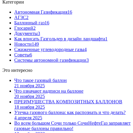
Категории
Автономная Газификация
16
АГЗС
2
Баллонный газ
16
Глосарий
2
Документы
3
Как вписать Газгольдер в дизайн ландшафта
1
Новости
149
Сжиженные углеводородные газы
4
Советы
6
Cистемы автономной газификации
3
Это интересно
Что такое газовый баллон
21 ноября 2025
Что означают надписи на баллоне
20 ноября 2025
ПРЕИМУЩЕСТВА КОМПОЗИТНЫХ БАЛЛОНОВ
18 ноября 2025
Утечка газового баллона: как распознать и что делать?
4 апреля 2025
Во всем большом Сочи только СочиНефтеГаз заправляет
газовые баллоны правильно!