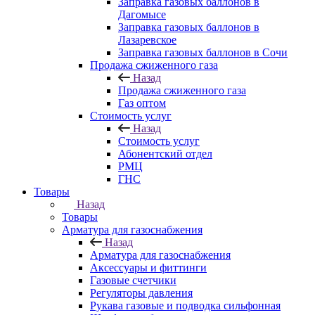
Заправка газовых баллонов в
Дагомысе
Заправка газовых баллонов в
Лазаревское
Заправка газовых баллонов в Сочи
Продажа сжиженного газа
Назад
Продажа сжиженного газа
Газ оптом
Стоимость услуг
Назад
Стоимость услуг
Абонентский отдел
РМЦ
ГНС
Товары
Назад
Товары
Арматура для газоснабжения
Назад
Арматура для газоснабжения
Аксессуары и фиттинги
Газовые счетчики
Регуляторы давления
Рукава газовые и подводка сильфонная