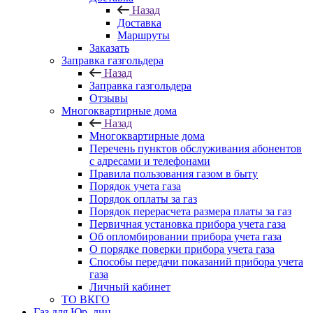
Назад
Доставка
Маршруты
Заказать
Заправка газгольдера
Назад
Заправка газгольдера
Отзывы
Многоквартирные дома
Назад
Многоквартирные дома
Перечень пунктов обслуживания абонентов
с адресами и телефонами
Правила пользования газом в быту
Порядок учета газа
Порядок оплаты за газ
Порядок перерасчета размера платы за газ
Первичная установка прибора учета газа
Об опломбировании прибора учета газа
О порядке поверки прибора учета газа
Способы передачи показаний прибора учета
газа
Личный кабинет
ТО ВКГО
Газ для Юр. лиц