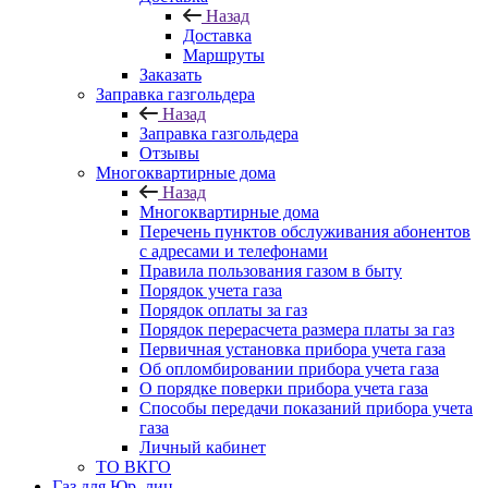
Назад
Доставка
Маршруты
Заказать
Заправка газгольдера
Назад
Заправка газгольдера
Отзывы
Многоквартирные дома
Назад
Многоквартирные дома
Перечень пунктов обслуживания абонентов
с адресами и телефонами
Правила пользования газом в быту
Порядок учета газа
Порядок оплаты за газ
Порядок перерасчета размера платы за газ
Первичная установка прибора учета газа
Об опломбировании прибора учета газа
О порядке поверки прибора учета газа
Способы передачи показаний прибора учета
газа
Личный кабинет
ТО ВКГО
Газ для Юр. лиц