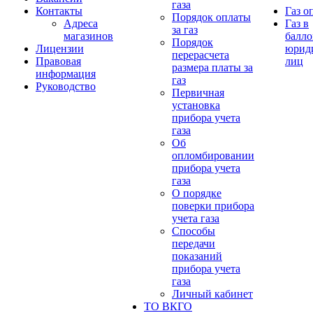
газа
Контакты
Газ о
Порядок оплаты
Адреса
Газ в
за газ
магазинов
балло
Порядок
Лицензии
юрид
перерасчета
Правовая
лиц
размера платы за
информация
газ
Руководство
Первичная
установка
прибора учета
газа
Об
опломбировании
прибора учета
газа
О порядке
поверки прибора
учета газа
Способы
передачи
показаний
прибора учета
газа
Личный кабинет
ТО ВКГО