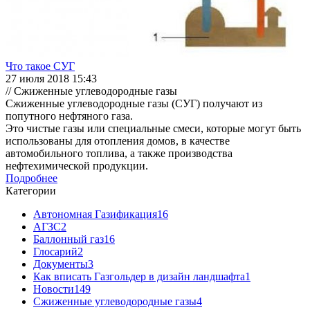
Что такое СУГ
27 июля 2018 15:43
// Сжиженные углеводородные газы
Сжиженные углеводородные газы (СУГ) получают из
попутного нефтяного газа.
Это чистые газы или специальные смеси, которые могут быть
использованы для отопления домов, в качестве
автомобильного топлива, а также производства
нефтехимической продукции.
Подробнее
Категории
Автономная Газификация
16
АГЗС
2
Баллонный газ
16
Глосарий
2
Документы
3
Как вписать Газгольдер в дизайн ландшафта
1
Новости
149
Сжиженные углеводородные газы
4