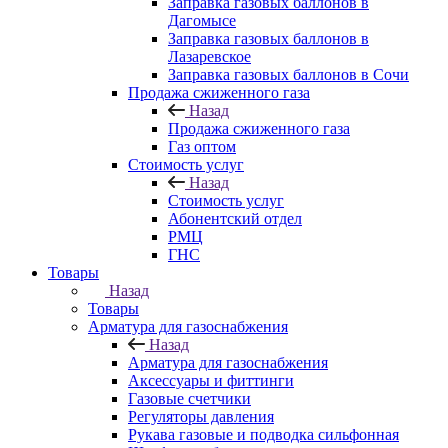
Заправка газовых баллонов в
Дагомысе
Заправка газовых баллонов в
Лазаревское
Заправка газовых баллонов в Сочи
Продажа сжиженного газа
Назад
Продажа сжиженного газа
Газ оптом
Стоимость услуг
Назад
Стоимость услуг
Абонентский отдел
РМЦ
ГНС
Товары
Назад
Товары
Арматура для газоснабжения
Назад
Арматура для газоснабжения
Аксессуары и фиттинги
Газовые счетчики
Регуляторы давления
Рукава газовые и подводка сильфонная