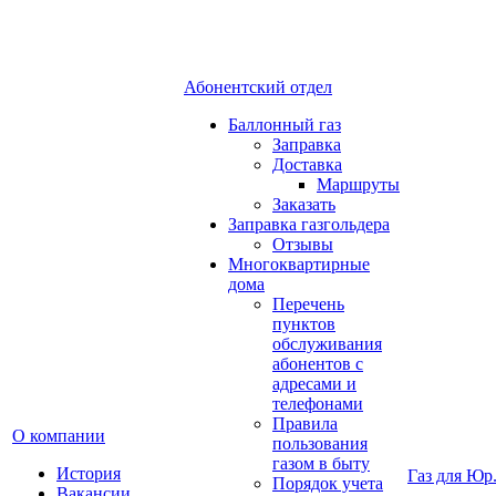
Абонентский отдел
Баллонный газ
Заправка
Доставка
Маршруты
Заказать
Заправка газгольдера
Отзывы
Многоквартирные
дома
Перечень
пунктов
обслуживания
абонентов с
адресами и
телефонами
Правила
О компании
пользования
газом в быту
История
Газ для Юр
Порядок учета
Вакансии