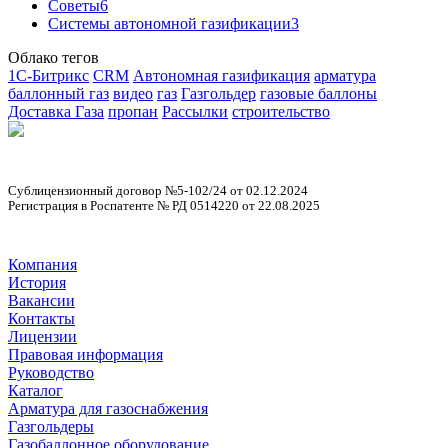
Советы
6
Cистемы автономной газификации
3
Облако тегов
1С-Битрикс
CRM
Автономная газификация
арматура
баллонный газ
видео
газ
Газгольдер
газовые баллоны
Доставка Газа
пропан
Рассылки
строительство
Сублицензионный договор №5-102/24 от 02.12.2024
Регистрация в Роспатенте № РД 0514220 от 22.08.2025
Компания
История
Вакансии
Контакты
Лицензии
Правовая информация
Руководство
Каталог
Арматура для газоснабжения
Газгольдеры
Газобаллонное оборудование